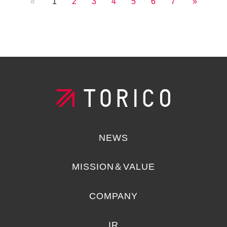
«
1
2
3
4
5
6
7
»
NEWS
MISSION＆VALUE
COMPANY
IR